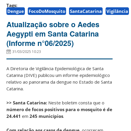
Tags:
Dengue
FocoDoMosquito
SantaCatarina
Vigilância
Atualização sobre o Aedes
Aegypti em Santa Catarina
(Informe n°06/2025)
31/03/2025 10:23
A Diretoria de Vigilância Epidemiológica de Santa
Catarina (DIVE) publicou um informe epidemiológico
relativo ao panorama da dengue no Estado de Santa
Catarina.
>> Santa Catarina:
Neste boletim consta que o
número de focos positivos para o mosquito é de
24.441
em
245 municípios
.
Com relação aos casos de dengue
, ocorreram