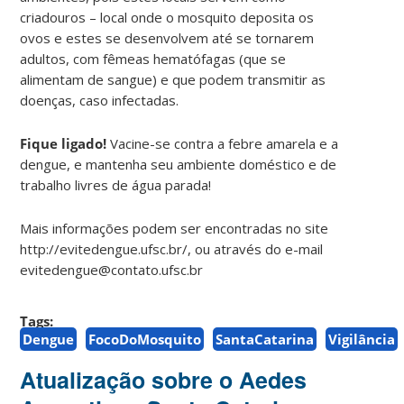
criadouros – local onde o mosquito deposita os
ovos e estes se desenvolvem até se tornarem
adultos, com fêmeas hematófagas (que se
alimentam de sangue) e que podem transmitir as
doenças, caso infectadas.
Fique ligado!
Vacine-se contra a febre amarela e a
dengue, e mantenha seu ambiente doméstico e de
trabalho livres de água parada!
Mais informações podem ser encontradas no site
http://evitedengue.ufsc.br/, ou através do e-mail
evitedengue@contato.ufsc.br
Tags:
Dengue
FocoDoMosquito
SantaCatarina
Vigilância
Atualização sobre o Aedes