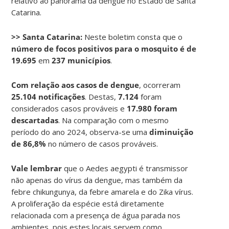
relativo ao panorama da dengue no Estado de Santa
Catarina.
>> Santa Catarina:
Neste boletim consta que o
número de focos positivos para o mosquito é de
19.695
em
237 municípios
.
Com relação aos casos de dengue
, ocorreram
25.104 notificações
. Destas,
7.124
foram
considerados casos prováveis e
17.980 foram
descartadas
. Na comparação com o mesmo
período do ano 2024, observa-se uma
diminuição
de 86,8%
no número de casos prováveis.
Vale lembrar
que o Aedes aegypti é transmissor
não apenas do vírus da dengue, mas também da
febre chikungunya, da febre amarela e do Zika vírus.
A proliferação da espécie está diretamente
relacionada com a presença de água parada nos
ambientes, pois estes locais servem como