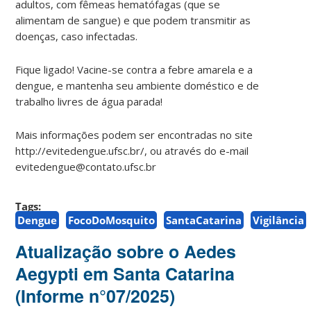
adultos, com fêmeas hematófagas (que se
alimentam de sangue) e que podem transmitir as
doenças, caso infectadas.
Fique ligado! Vacine-se contra a febre amarela e a
dengue, e mantenha seu ambiente doméstico e de
trabalho livres de água parada!
Mais informações podem ser encontradas no site
http://evitedengue.ufsc.br/, ou através do e-mail
evitedengue@contato.ufsc.br
Tags:
Dengue
FocoDoMosquito
SantaCatarina
Vigilância
Atualização sobre o Aedes
Aegypti em Santa Catarina
(Informe n°07/2025)