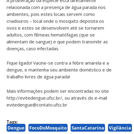
A proliferação da espécie está diretamente
relacionada com a presença de água parada nos
ambientes, pois estes locais servem como
criadouros – local onde o mosquito deposita os
ovos e estes se desenvolvem até se tornarem
adultos, com fêmeas hematófagas (que se
alimentam de sangue) e que podem transmitir as
doenças, caso infectadas.
Fique ligado! Vacine-se contra a febre amarela e a
dengue, e mantenha seu ambiente doméstico e de
trabalho livres de água parada!
Mais informações podem ser encontradas no site
http://evitedengue.ufsc.br/, ou através do e-mail
evitedengue@contato.ufsc.br
Tags:
Dengue
FocoDoMosquito
SantaCatarina
Vigilância