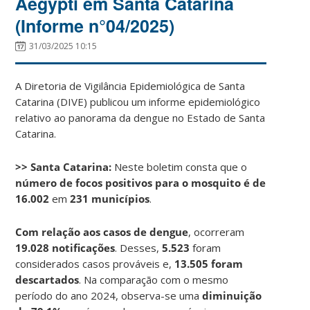
Aegypti em Santa Catarina
(Informe n°04/2025)
31/03/2025 10:15
A Diretoria de Vigilância Epidemiológica de Santa
Catarina (DIVE) publicou um informe epidemiológico
relativo ao panorama da dengue no Estado de Santa
Catarina.
>> Santa Catarina:
Neste boletim consta que o
número de focos positivos para o mosquito é de
16.002
em
231 municípios
.
Com relação aos casos de dengue
, ocorreram
19.028 notificações
. Desses,
5.523
foram
considerados casos prováveis e,
13.505 foram
descartados
. Na comparação com o mesmo
período do ano 2024, observa-se uma
diminuição