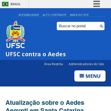
BRASIL
Simplifique!
ACESSIBILIDADE
ALTO CONTRASTE
MAPA DO SITE
Comunica BR
Participe
Acesso à informação
Legislação
UFSC contra o Aedes
Canais
Área Restrita
Administradores do Site
MENU
Atualização sobre o Aedes
Aegypti em Santa Catarina