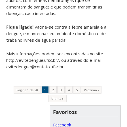
adultos, com fêmeas hematófagas (que se
alimentam de sangue) e que podem transmitir as
doenças, caso infectadas.
Fique ligado!
Vacine-se contra a febre amarela e a
dengue, e mantenha seu ambiente doméstico e de
trabalho livres de água parada!
Mais informações podem ser encontradas no site
http://evitedengue.ufsc.br/, ou através do e-mail
evitedengue@contato.ufsc.br
Página 1 de 20
1
2
3
4
5
Próximo ›
Última »
Favoritos
Facebook