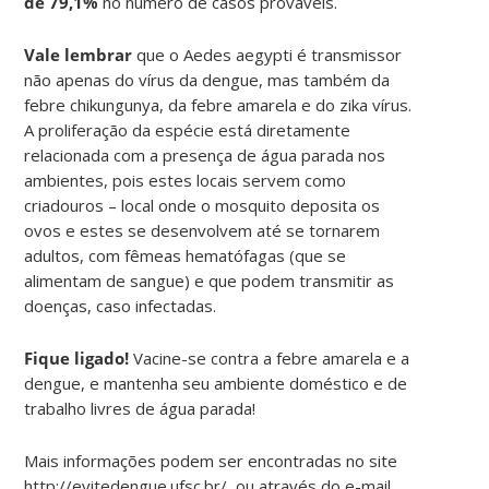
de 79,1%
no número de casos prováveis.
Vale lembrar
que o Aedes aegypti é transmissor
não apenas do vírus da dengue, mas também da
febre chikungunya, da febre amarela e do zika vírus.
A proliferação da espécie está diretamente
relacionada com a presença de água parada nos
ambientes, pois estes locais servem como
criadouros – local onde o mosquito deposita os
ovos e estes se desenvolvem até se tornarem
adultos, com fêmeas hematófagas (que se
alimentam de sangue) e que podem transmitir as
doenças, caso infectadas.
Fique ligado!
Vacine-se contra a febre amarela e a
dengue, e mantenha seu ambiente doméstico e de
trabalho livres de água parada!
Mais informações podem ser encontradas no site
http://evitedengue.ufsc.br/, ou através do e-mail