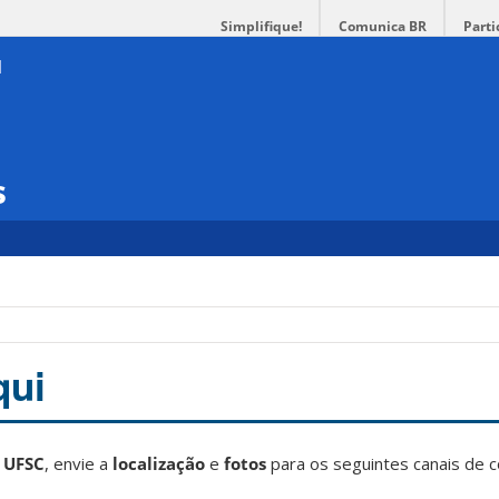
Simplifique!
Comunica BR
Parti
s
qui
a
UFSC
, envie a
localização
e
fotos
para os seguintes canais de 