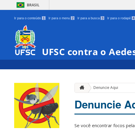
BRASIL
Ir para o conteúdo
1
Ir para o menu
2
Ir para a busca
3
Ir para o rodapé
4
UFSC contra o Aede
Denuncie Aqui
Denuncie A
Se você encontrar focos pel