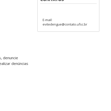
E-mail:
evitedengue@contato.ufsc.br
s, denuncie
ealizar denúncias