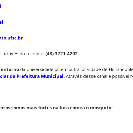
el
el
to.ufsc.br
 através do telefone:
(48) 3721-4202
o
entorno
da Universidade ou em outra localidade de Florianópoli
cias da Prefeitura Municipal
.
Através desse canal é possível r
untos somos mais fortes na luta contra o mosquito!