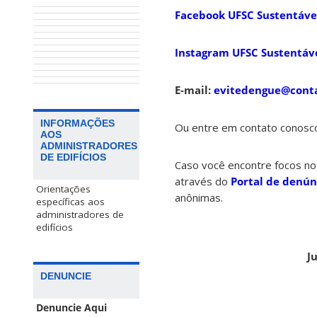
Facebook UFSC Sustentáv
Instagram UFSC Sustentáv
E-mail:
evitedengue@conta
INFORMAÇÕES
Ou entre em contato conosco
AOS
ADMINISTRADORES
DE EDIFÍCIOS
Caso você encontre focos n
através do
Portal de denún
Orientações
anônimas.
específicas aos
administradores de
edifícios
J
DENUNCIE
Denuncie Aqui