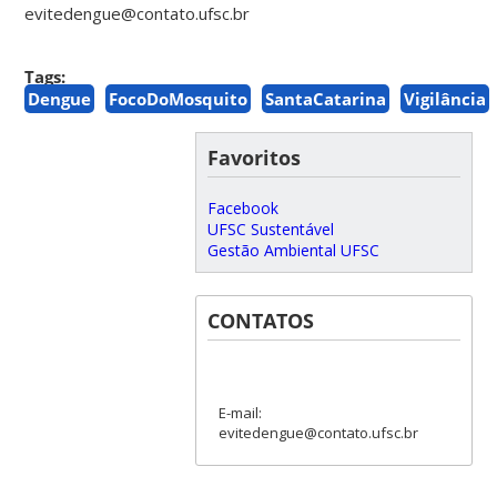
evitedengue@contato.ufsc.br
Tags:
Dengue
FocoDoMosquito
SantaCatarina
Vigilância
Favoritos
Facebook
UFSC Sustentável
Gestão Ambiental UFSC
CONTATOS
E-mail:
evitedengue@contato.ufsc.br