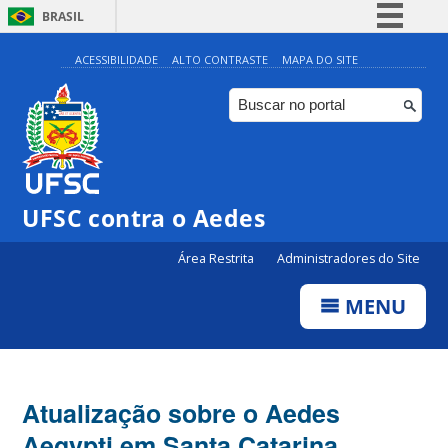
BRASIL
Simplifique!
ACESSIBILIDADE
ALTO CONTRASTE
MAPA DO SITE
Comunica BR
Participe
Acesso à informação
Legislação
UFSC contra o Aedes
Canais
Área Restrita
Administradores do Site
MENU
Atualização sobre o Aedes
Aegypti em Santa Catarina