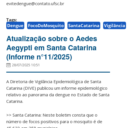
evitedengue@contato.ufsc.br
Tags:
Dengue
FocoDoMosquito
SantaCatarina
Vigilância
Atualização sobre o Aedes
Aegypti em Santa Catarina
(Informe n°11/2025)
28/07/2025 10:51
A Diretoria de Vigilância Epidemiológica de Santa
Catarina (DIVE) publicou um informe epidemiológico
relativo ao panorama da dengue no Estado de Santa
Catarina.
>> Santa Catarina: Neste boletim consta que o
número de focos positivos para o mosquito é de
45.623 em 258 municípios.