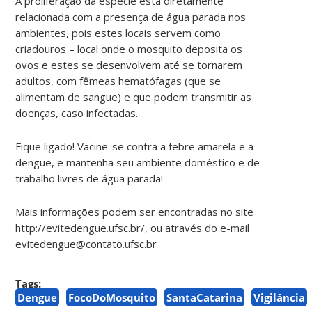
A proliferação da espécie está diretamente
relacionada com a presença de água parada nos
ambientes, pois estes locais servem como
criadouros – local onde o mosquito deposita os
ovos e estes se desenvolvem até se tornarem
adultos, com fêmeas hematófagas (que se
alimentam de sangue) e que podem transmitir as
doenças, caso infectadas.
Fique ligado! Vacine-se contra a febre amarela e a
dengue, e mantenha seu ambiente doméstico e de
trabalho livres de água parada!
Mais informações podem ser encontradas no site
http://evitedengue.ufsc.br/, ou através do e-mail
evitedengue@contato.ufsc.br
Tags:
Dengue
FocoDoMosquito
SantaCatarina
Vigilância