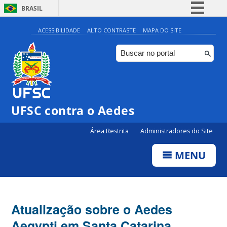
BRASIL
Simplifique!
ACESSIBILIDADE
ALTO CONTRASTE
MAPA DO SITE
Comunica BR
Participe
Acesso à informação
Legislação
UFSC contra o Aedes
Canais
Área Restrita
Administradores do Site
MENU
Atualização sobre o Aedes
Aegypti em Santa Catarina