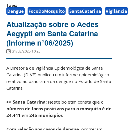
Tags:
Dengue
FocoDoMosquito
SantaCatarina
Vigilância
Atualização sobre o Aedes
Aegypti em Santa Catarina
(Informe n°06/2025)
31/03/2025 10:23
A Diretoria de Vigilância Epidemiológica de Santa
Catarina (DIVE) publicou um informe epidemiológico
relativo ao panorama da dengue no Estado de Santa
Catarina.
>> Santa Catarina:
Neste boletim consta que o
número de focos positivos para o mosquito é de
24.441
em
245 municípios
.
Com relação aos casos de dengue
, ocorreram