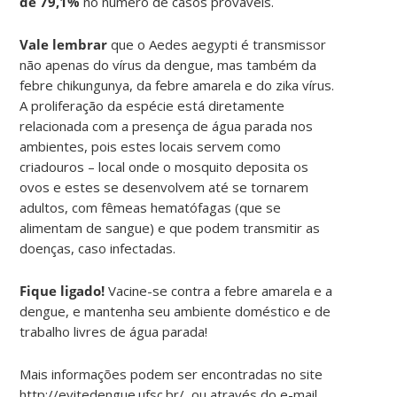
de 79,1%
no número de casos prováveis.
Vale lembrar
que o Aedes aegypti é transmissor
não apenas do vírus da dengue, mas também da
febre chikungunya, da febre amarela e do zika vírus.
A proliferação da espécie está diretamente
relacionada com a presença de água parada nos
ambientes, pois estes locais servem como
criadouros – local onde o mosquito deposita os
ovos e estes se desenvolvem até se tornarem
adultos, com fêmeas hematófagas (que se
alimentam de sangue) e que podem transmitir as
doenças, caso infectadas.
Fique ligado!
Vacine-se contra a febre amarela e a
dengue, e mantenha seu ambiente doméstico e de
trabalho livres de água parada!
Mais informações podem ser encontradas no site
http://evitedengue.ufsc.br/, ou através do e-mail