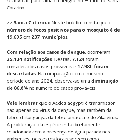
relativo ao panorama da dengue no Estado de Santa
Catarina.
>> Santa Catarina:
Neste boletim consta que o
número de focos positivos para o mosquito é de
19.695
em
237 municípios
.
Com relação aos casos de dengue
, ocorreram
25.104 notificações
. Destas,
7.124
foram
considerados casos prováveis e
17.980 foram
descartadas
. Na comparação com o mesmo
período do ano 2024, observa-se uma
diminuição
de 86,8%
no número de casos prováveis.
Vale lembrar
que o Aedes aegypti é transmissor
não apenas do vírus da dengue, mas também da
febre chikungunya, da febre amarela e do Zika vírus.
A proliferação da espécie está diretamente
relacionada com a presença de água parada nos
ambientes, pois estes locais servem como