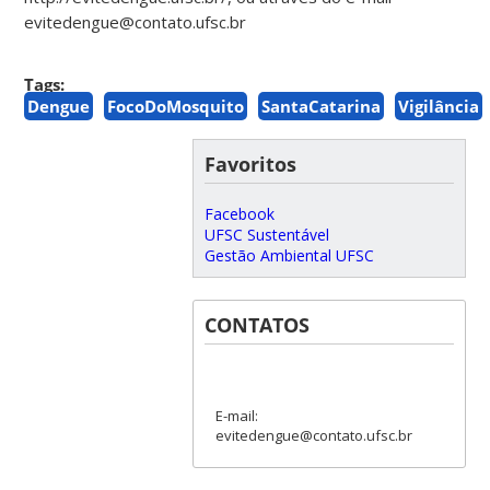
evitedengue@contato.ufsc.br
Tags:
Dengue
FocoDoMosquito
SantaCatarina
Vigilância
Favoritos
Facebook
UFSC Sustentável
Gestão Ambiental UFSC
CONTATOS
E-mail:
evitedengue@contato.ufsc.br