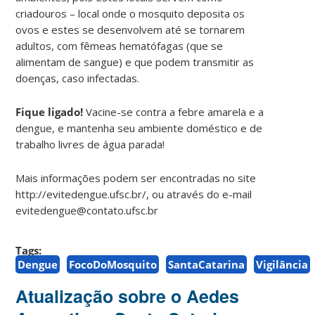
criadouros – local onde o mosquito deposita os
ovos e estes se desenvolvem até se tornarem
adultos, com fêmeas hematófagas (que se
alimentam de sangue) e que podem transmitir as
doenças, caso infectadas.
Fique ligado!
Vacine-se contra a febre amarela e a
dengue, e mantenha seu ambiente doméstico e de
trabalho livres de água parada!
Mais informações podem ser encontradas no site
http://evitedengue.ufsc.br/, ou através do e-mail
evitedengue@contato.ufsc.br
Tags:
Dengue
FocoDoMosquito
SantaCatarina
Vigilância
Atualização sobre o Aedes