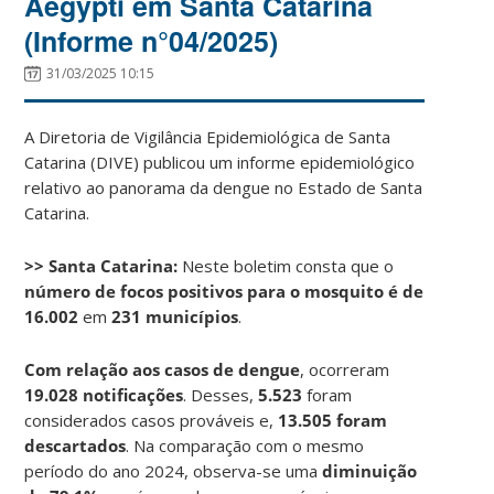
Aegypti em Santa Catarina
(Informe n°04/2025)
31/03/2025 10:15
A Diretoria de Vigilância Epidemiológica de Santa
Catarina (DIVE) publicou um informe epidemiológico
relativo ao panorama da dengue no Estado de Santa
Catarina.
>> Santa Catarina:
Neste boletim consta que o
número de focos positivos para o mosquito é de
16.002
em
231 municípios
.
Com relação aos casos de dengue
, ocorreram
19.028 notificações
. Desses,
5.523
foram
considerados casos prováveis e,
13.505 foram
descartados
. Na comparação com o mesmo
período do ano 2024, observa-se uma
diminuição