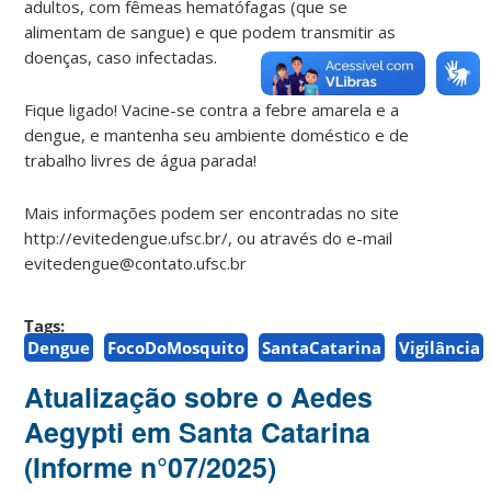
adultos, com fêmeas hematófagas (que se
alimentam de sangue) e que podem transmitir as
doenças, caso infectadas.
Fique ligado! Vacine-se contra a febre amarela e a
dengue, e mantenha seu ambiente doméstico e de
trabalho livres de água parada!
Mais informações podem ser encontradas no site
http://evitedengue.ufsc.br/, ou através do e-mail
evitedengue@contato.ufsc.br
Tags:
Dengue
FocoDoMosquito
SantaCatarina
Vigilância
Atualização sobre o Aedes
Aegypti em Santa Catarina
(Informe n°07/2025)