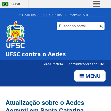
BRASIL
Simplifique!
ACESSIBILIDADE
ALTO CONTRASTE
MAPA DO SITE
Comunica BR
Participe
Acesso à informação
Legislação
UFSC contra o Aedes
Canais
Área Restrita
Administradores do Site
MENU
Atualização sobre o Aedes
Aegypti em Santa Catarina