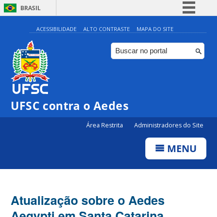
BRASIL
Simplifique!
ACESSIBILIDADE
ALTO CONTRASTE
MAPA DO SITE
Comunica BR
Participe
Acesso à informação
Legislação
UFSC contra o Aedes
Canais
Área Restrita
Administradores do Site
MENU
Atualização sobre o Aedes
Aegypti em Santa Catarina