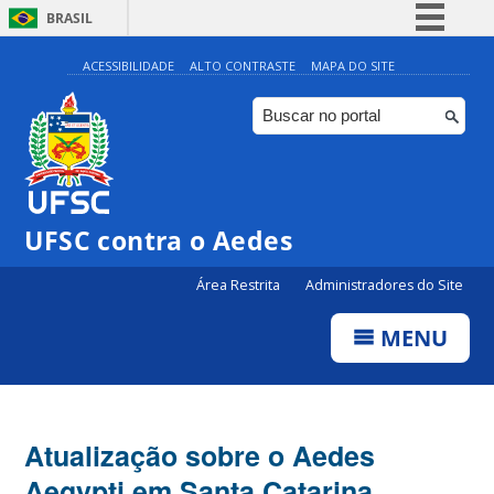
BRASIL
Simplifique!
ACESSIBILIDADE
ALTO CONTRASTE
MAPA DO SITE
Comunica BR
Participe
Acesso à informação
Legislação
UFSC contra o Aedes
Canais
Área Restrita
Administradores do Site
MENU
Atualização sobre o Aedes
Aegypti em Santa Catarina